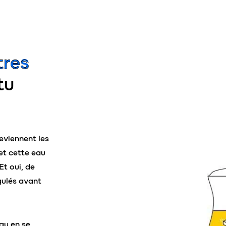
res
tu
deviennent les
et cette eau
t oui, de
gulés avant
au en se