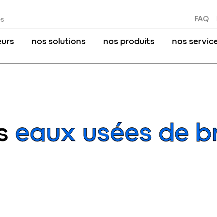
FAQ
es
eurs
nos solutions
nos produits
nos servic
s
eaux usées de br