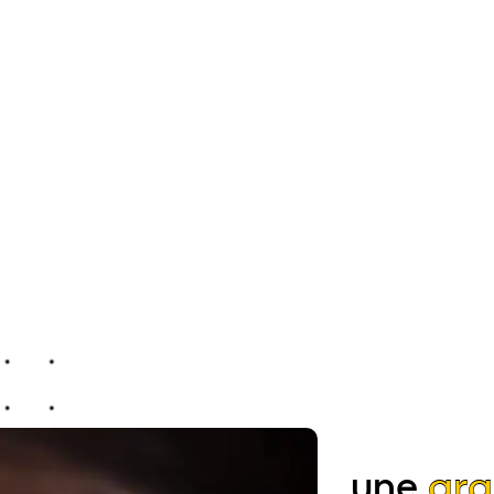
une
gra