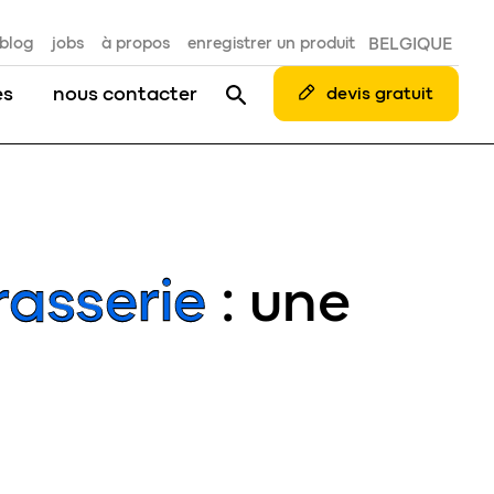
blog
jobs
à propos
enregistrer un produit
BELGIQUE
es
nous contacter
devis gratuit
asserie
: une