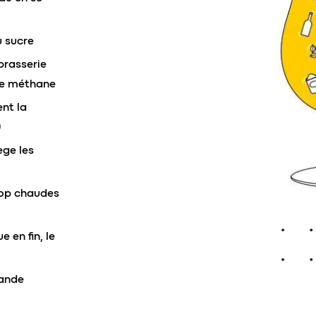
u sucre
brasserie
 de méthane
nt la
)
ège les
rop chaudes
 en fin, le
rande