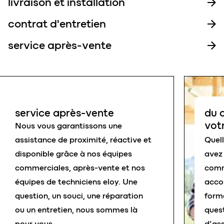
livraison et installation
contrat d'entretien
service après-vente
service après-vente
du c
vot
Nous vous garantissons une
assistance de proximité, réactive et
Quell
disponible grâce à nos équipes
avez 
commerciales, après-vente et nos
comm
équipes de techniciens eloy. Une
acco
question, un souci, une réparation
form
ou un entretien, nous sommes là
quest
pour vous.
d’ass