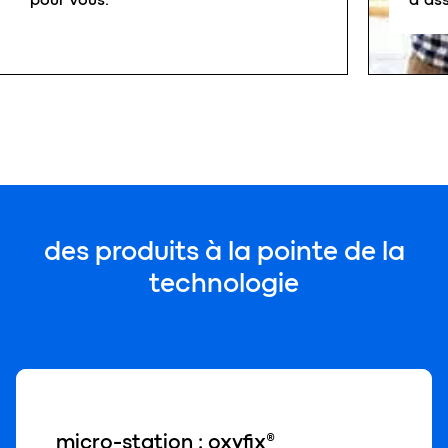
des
produits
à la pointe de la
technol
o
gie
micro-station : oxyfix®