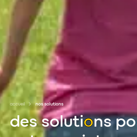
accueil
nos solutions
des soluti
o
ns po