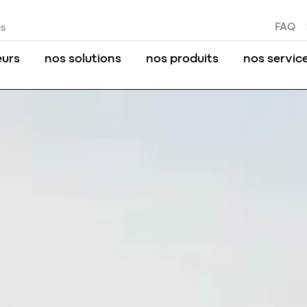
FAQ
es
eurs
nos solutions
nos produits
nos servic