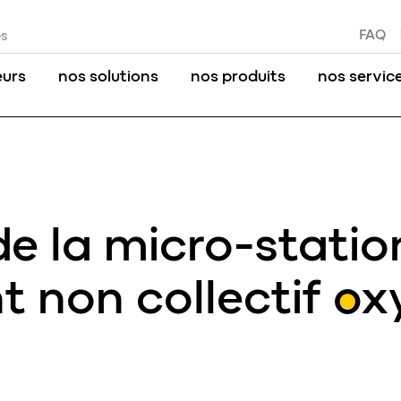
FAQ
es
eurs
nos solutions
nos produits
nos servic
e la micro-statio
t non collectif
oxy