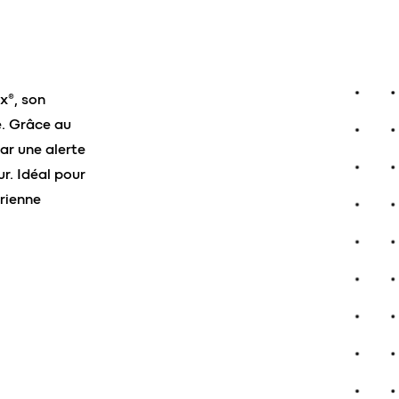
x®, son
. Grâce au
ar une alerte
r. Idéal pour
érienne