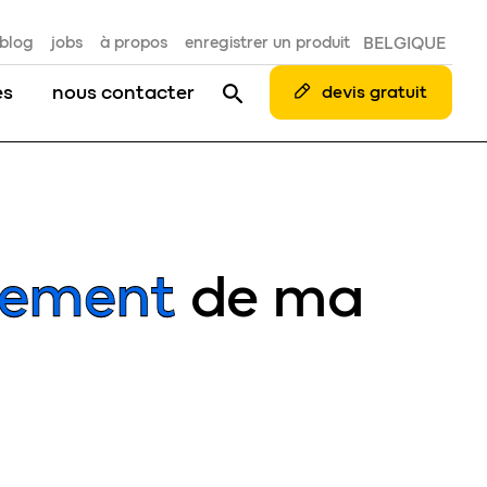
blog
jobs
à propos
enregistrer un produit
BELGIQUE
es
nous contacter
devis gratuit
nement
de ma