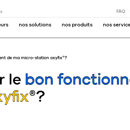
FAQ
es
eurs
nos solutions
nos produits
nos servic
ent de ma micro-station oxyfix®?
r le
bon fonction
yfix®
?