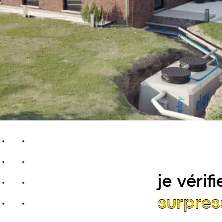
je véri
surpres