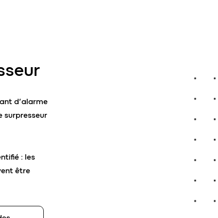
sseur
yant d’alarme
e surpresseur
ifié : les
vent être
des