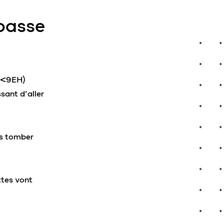
 passe
 (<9EH)
ssant d’aller
as tomber
ttes vont