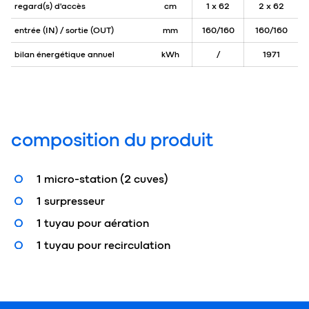
regard(s) d'accès
cm
1 x 62
2 x 62
entrée (IN) / sortie (OUT)
mm
160/160
160/160
bilan énergétique annuel
kWh
/
1971
composition du produit
1 micro-station (2 cuves)
1 surpresseur
1 tuyau pour aération
1 tuyau pour recirculation