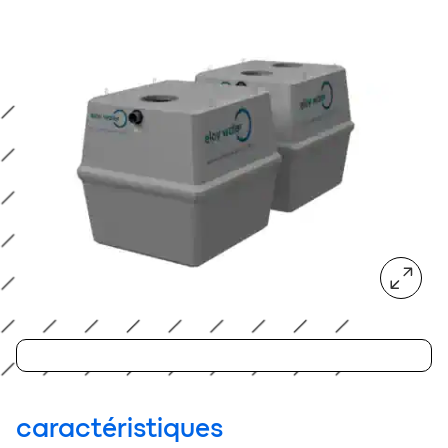
agrandir
caractéristiques