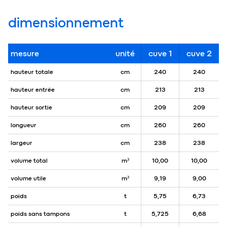
dimensionnement
mesure
unité
cuve 1
cuve 2
hauteur totale
cm
240
240
hauteur entrée
cm
213
213
hauteur sortie
cm
209
209
longueur
cm
260
260
largeur
cm
238
238
volume total
m³
10,00
10,00
volume utile
m³
9,19
9,00
poids
t
5,75
6,73
poids sans tampons
t
5,725
6,68