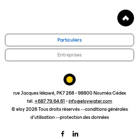
qui sommes-nous
enregistrer un produit
notre vision
FAQ
blog
Particuliers
eloy group
travailler chez eloy
Entreprises
Contact
demander un devis
rue Jacques Iékawé, PK7 268 - 98800 Nouméa Cédex
tél.
+687 79.64.61
-
info@eloywater.com
© eloy 2026 Tous droits réservés
conditions générales
d’utilisation
protection des données