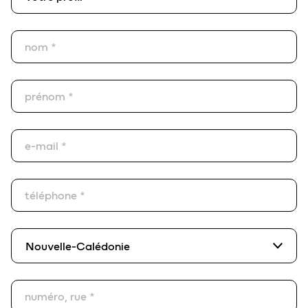
nom *
prénom *
e-mail *
téléphone *
pays*
Nouvelle-Calédonie
numéro, rue *