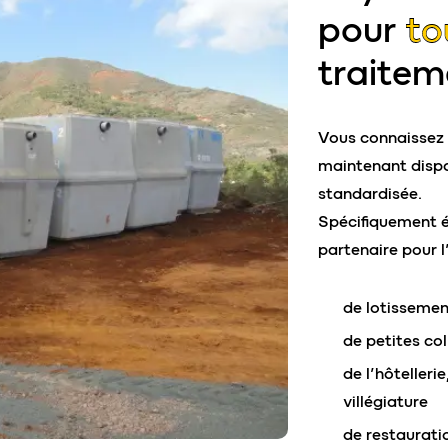
pour
to
traitem
Vous connaissez l
maintenant dispo
standardisée.
Spécifiquement ét
partenaire pour l
de lotissemen
de petites co
de l’hôteller
villégiature
de restaurati