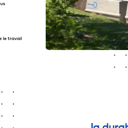
ous
 le travail
la durab