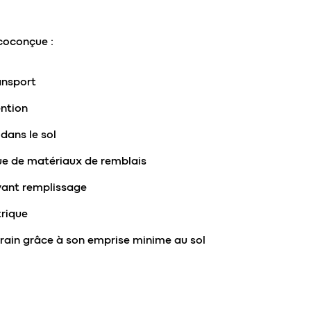
coconçue :
ansport
ention
 dans le sol
ue de matériaux de remblais
vant remplissage
trique
rrain grâce à son emprise minime au sol