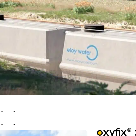
oxyfix
®