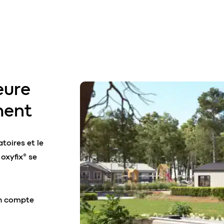
eure
ment
toires et le
 oxyfix® se
en compte