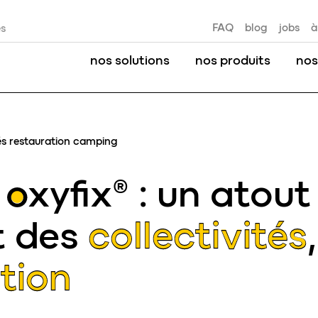
FAQ
blog
jobs
à
es
nos solutions
nos produits
nos
tés restauration camping
n
oxyfix
® : un atout
t des
collectivités
tion