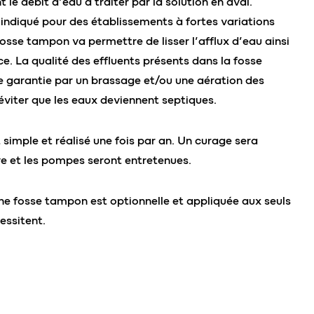
 le débit d’eau à traiter par la solution en aval.
 indiqué pour des établissements à fortes variations
fosse tampon va permettre de lisser l’afflux d’eau ainsi
. La qualité des effluents présents dans la fosse
 garantie par un brassage et/ou une aération des
’éviter que les eaux deviennent septiques.
 simple et réalisé une fois par an. Un curage sera
ve et les pompes seront entretenues.
une fosse tampon est optionnelle et appliquée aux seuls
essitent.