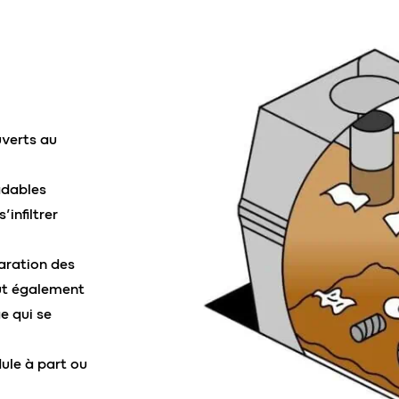
uverts au
adables
’infiltrer
aration des
eut également
e qui se
ule à part ou