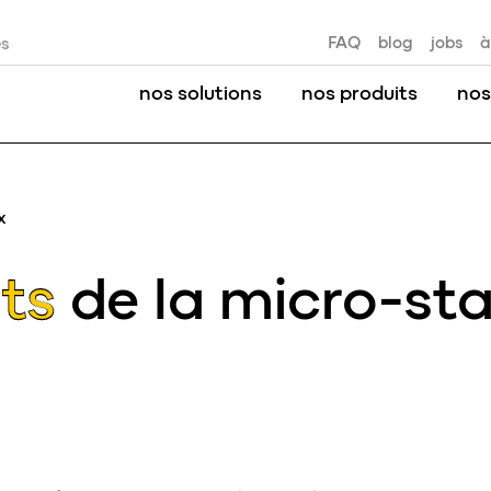
FAQ
blog
jobs
à
es
nos solutions
nos produits
nos
x
ts
de la micro-st