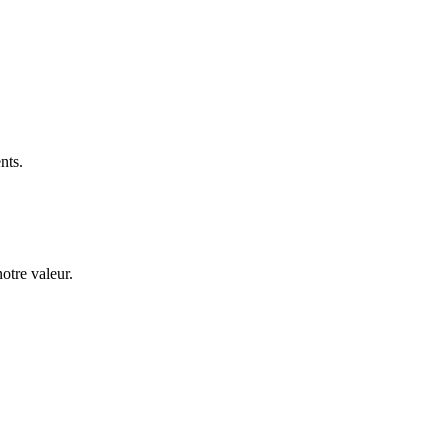
nts.
notre valeur.
.