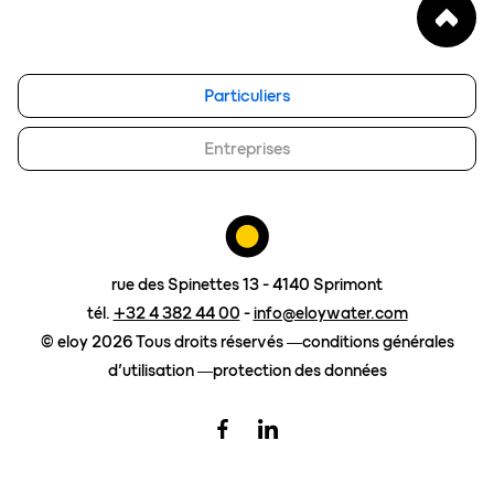
notre vision
FAQ
blog
Particuliers
eloy group
travailler chez eloy
Entreprises
Contact
demander un devis
Surcharge gasoil
rue des Spinettes 13 - 4140 Sprimont
tél.
+32 4 382 44 00
-
info@eloywater.com
© eloy 2026 Tous droits réservés
conditions générales
d’utilisation
protection des données