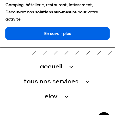
Camping, hôtellerie, restaurant, lotissement, …
Découvrez nos
solutions sur-mesure
pour votre
activité.
En savoir plus
accueil
traitement des eaux usées
tous nos services
récupération de l’eau de pluie
services assistance
eloy
gestion de l’eau – petites collectivités
services entretien
qui sommes-nous
enregistrer un produit