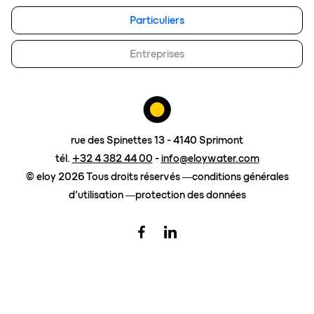
eloy group
Particuliers
travailler chez eloy
Entreprises
Contact
demander un devis
Surcharge gasoil
rue des Spinettes 13 - 4140 Sprimont
tél.
+32 4 382 44 00
-
info@eloywater.com
© eloy 2026 Tous droits réservés
conditions générales
d’utilisation
protection des données