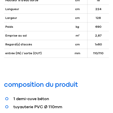
Hauteur fil d'eau sortie
cm
18
Longueur
cm
224
Largeur
cm
128
Poids
kg
690
Emprise au sol
m²
2,87
Regard(s) d'accès
cm
1x60
entrée (IN) / sortie (OUT)
mm
110/110
composition du produit
1 demi-cuve béton
tuyauterie PVC Ø 110mm