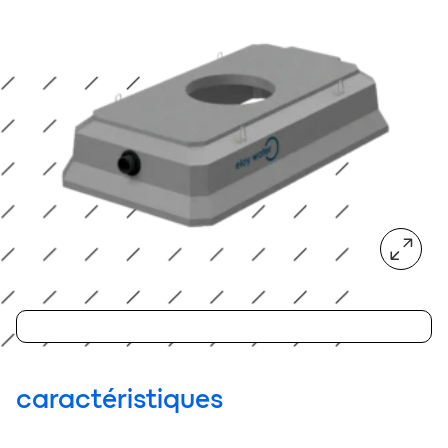
agrandir
caractéristiques