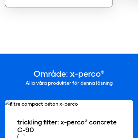
Område: x-perco®
Alla våra produkter för denna lösning
trickling filter: x-perco® concrete
C-90