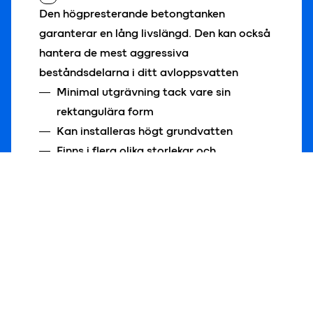
Den högpresterande betongtanken
garanterar en lång livslängd. Den kan också
hantera de mest aggressiva
beståndsdelarna i ditt avloppsvatten
Minimal utgrävning tack vare sin
rektangulära form
Kan installeras högt grundvatten
Finns i flera olika storlekar och
konfigurationer
en savoir plus