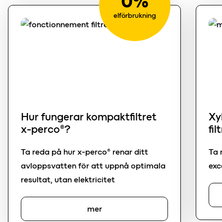
0%
elförbrukning
Hur fungerar kompaktfiltret
Xy
x-perco®?
fi
Ta reda på hur x-perco® renar ditt
Ta 
avloppsvatten för att uppnå optimala
exc
resultat, utan elektricitet
mer