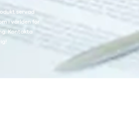
produkt servad
om i världen för
ing. Kontakta
ig!