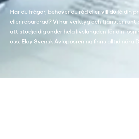
Har du frågor, behöver du råd eller vill du få din 
eller reparerad? Vi har verktyg och tjänster runt 
att stödja dig under hela livslängden för din lösn
oss. Eloy Svensk Avloppsrening finns alltid nära D