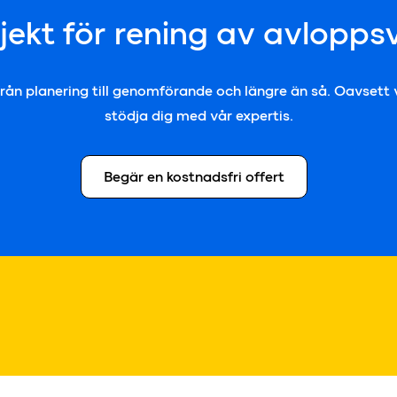
ojekt för rening av avlopps
rån planering till genomförande och längre än så. Oavsett vi
stödja dig med vår expertis.
Begär en kostnadsfri offert