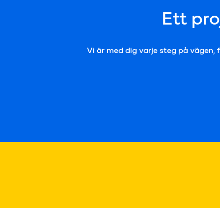
Ett pr
Vi är med dig varje steg på vägen, f