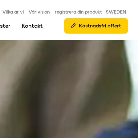
Vilka är vi
Vår vision
registrera din produkt
SWEDEN
ster
Kontakt
Kostnadsfri offert