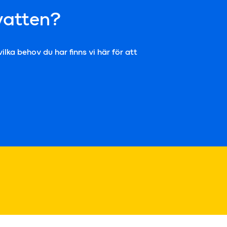
vatten?
lka behov du har finns vi här för att