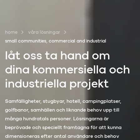
home
våra lösningar
small communities, commercial and industrial
låt oss ta hand om
dina
kommersiella
och
industriella
projekt
Samfälligheter, stugbyar, hotell, campingplatser,
golfbanor, samhällen och liknande behov upp till
många hundratals personer. Lösningarna är
beprövade och speciellt framtagna för att kunna
dimensioneras efter antal användare och behov