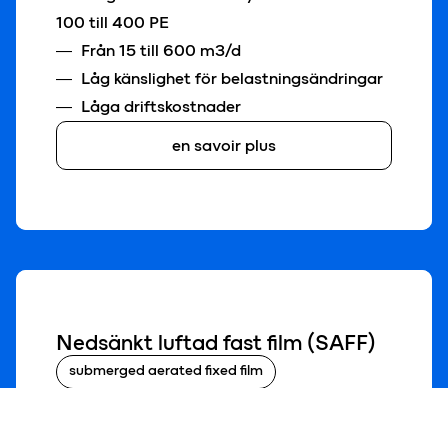
100 till 400 PE
Från 15 till 600 m3/d
Låg känslighet för belastningsändringar
Låga driftskostnader
en savoir plus
Nedsänkt luftad fast film (SAFF)
submerged aerated fixed film
Den bygger på principen om rening genom
syresatt fast biomassa. Syre aktiverar