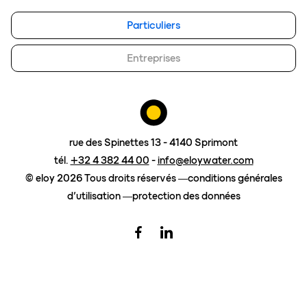
eloy group
Particuliers
travailler chez eloy
Entreprises
Contact
demander un devis
Surcharge gasoil
rue des Spinettes 13 - 4140 Sprimont
tél.
+32 4 382 44 00
-
info@eloywater.com
© eloy 2026 Tous droits réservés
conditions générales
d’utilisation
protection des données