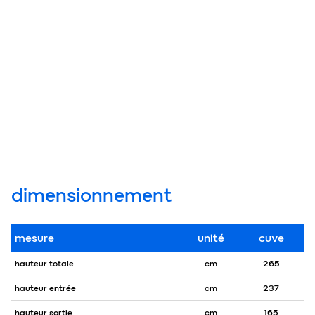
dimensionnement
mesure
unité
cuve
hauteur totale
cm
265
hauteur entrée
cm
237
hauteur sortie
cm
165