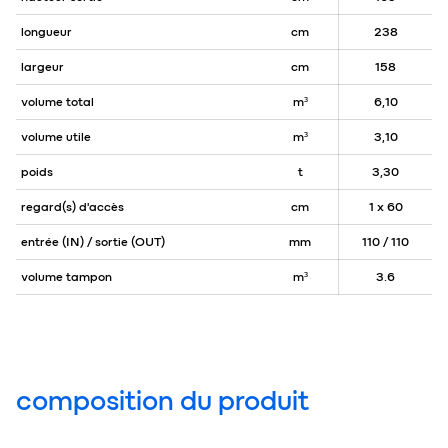
longueur
cm
238
largeur
cm
158
volume total
m³
6,10
volume utile
m³
3,10
poids
t
3,30
regard(s) d'accès
cm
1 x 60
entrée (IN) / sortie (OUT)
mm
110 / 110
volume tampon
m³
3.6
composition du produit