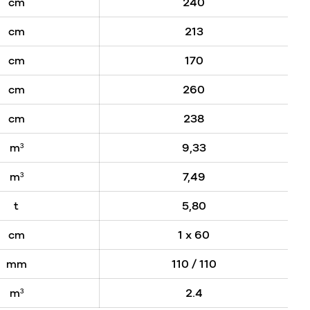
cm
240
cm
213
cm
170
cm
260
cm
238
m³
9,33
m³
7,49
t
5,80
cm
1 x 60
mm
110 / 110
m³
2.4