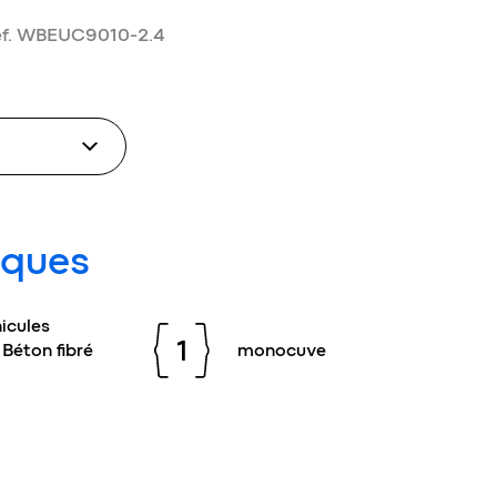
éf. WBEUC9010-2.4
iques
icules
1
 Béton fibré
monocuve