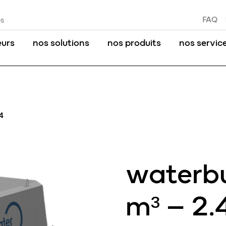
FAQ
es
eurs
nos solutions
nos produits
nos servic
4
waterbu
m³ – 2.