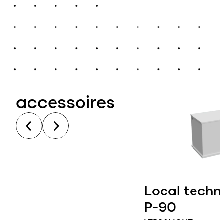
accessoires
Local techn
ausse béton 80 x
P-90