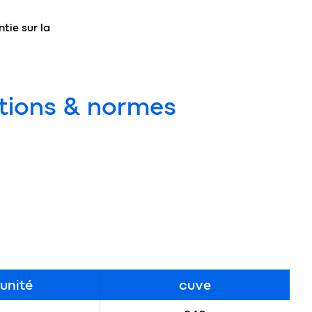
tie sur la
tions & normes
unité
cuve