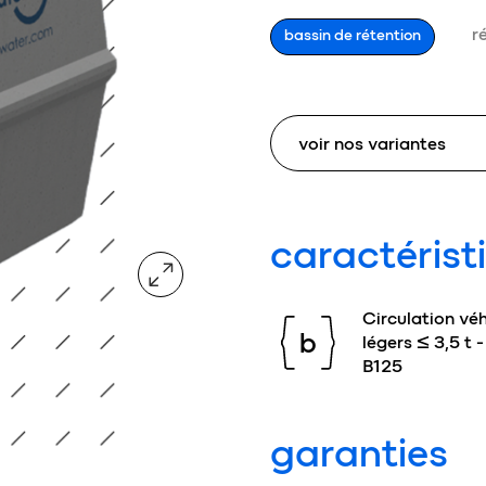
r
bassin de rétention
caractérist
agrandir l'image
Circulation véh
b
légers ≤ 3,5 t -
B125
garanties