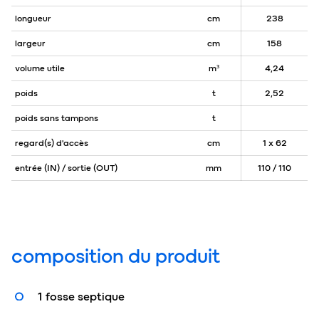
longueur
cm
238
largeur
cm
158
volume utile
m³
4,24
poids
t
2,52
poids sans tampons
t
regard(s) d'accès
cm
1 x 62
entrée (IN) / sortie (OUT)
mm
110 / 110
composition du produit
1 fosse septique