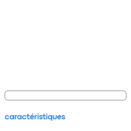
agrandir
caractéristiques