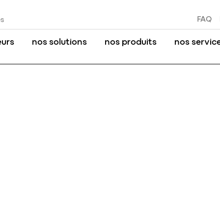
FAQ
es
eurs
nos solutions
nos produits
nos servic