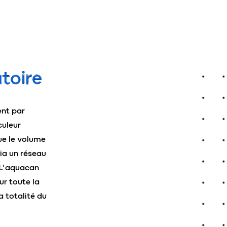
toire
ent par
culeur
ue le volume
via un réseau
. L’aquacan
r toute la
a totalité du