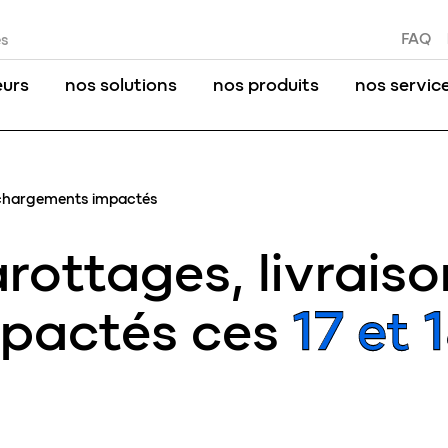
FAQ
es
eurs
nos solutions
nos produits
nos servic
t chargements impactés
rottages, livraiso
pactés ces
17 et 