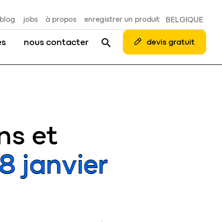
blog
jobs
à propos
enregistrer un produit
BELGIQUE
es
nous contacter
devis gratuit
ns et
18 janvier