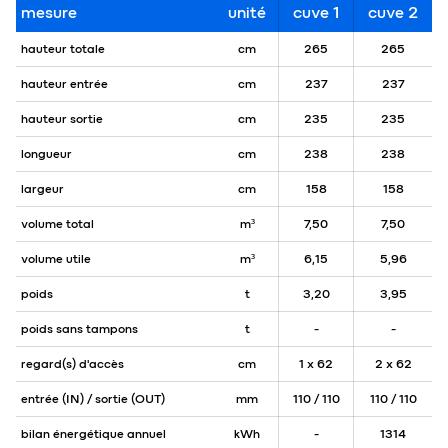
mesure
unité
cuve 1
cuve 2
hauteur totale
cm
265
265
hauteur entrée
cm
237
237
hauteur sortie
cm
235
235
longueur
cm
238
238
largeur
cm
158
158
volume total
m³
7,50
7,50
volume utile
m³
6,15
5,96
poids
t
3,20
3,95
poids sans tampons
t
-
-
regard(s) d'accès
cm
1 x 62
2 x 62
entrée (IN) / sortie (OUT)
mm
110 / 110
110 / 110
bilan énergétique annuel
kWh
-
1314