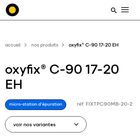
Men
accueil
nos produits
oxyfix® C-90 17-20 EH
oxyfix® C-90 17-20
EH
réf. FIXTPC90MB-20-2
micro-station d’épuration