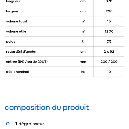
longueur
cm
370
largeur
cm
238
volume total
m³
15
volume utile
m³
12.76
poids
t
7.5
regard(s) d'accès
cm
2 x 62
entrée (IN) / sortie (OUT)
mm
200 / 200
débit nominal
l/s
10
composition du produit
1 dégraisseur