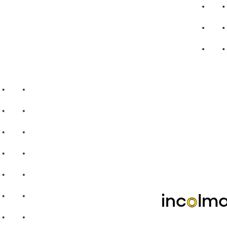
inc
o
lma