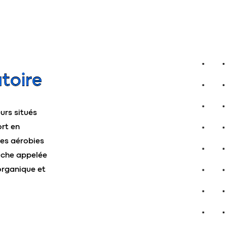
toire
eurs situés
ort en
es aérobies
ouche appelée
organique et