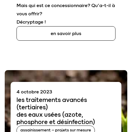
Mais qui est ce concessionnaire? Qu’a-t-il à
vous offrir?
Décryptage !
en savoir plus
4 octobre 2023
les
traitements avancés
(
tertiaires)
des eaux usées (
azote
,
phosphore
et
désinfection
)
assainissement – projets sur mesure