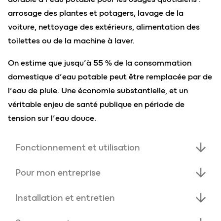
arrosage des plantes et potagers, lavage de la
voiture, nettoyage des extérieurs, alimentation des
toilettes ou de la machine à laver.
On estime que jusqu’à 55 % de la consommation
domestique d’eau potable peut être remplacée par de
l’eau de pluie. Une économie substantielle, et un
véritable enjeu de santé publique en période de
tension sur l’eau douce.
Fonctionnement et utilisation
Comment
fonctionne
le
Pour mon entreprise
récupérateur d’eau de pluie
L’eau de pluie pour les pros ?
waterfix
®
?
Installation et entretien
Comment
s’installe un