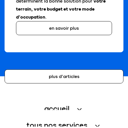
déterminent la bonne solution pour
votre
terrain, votre budget et votre mode
d’occupation
.
en savoir plus
plus d’articles
accueil
traitement des eaux usées
tous nos services