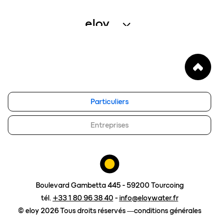
récupération de l’eau de pluie
service assistance
eloy
gestion de l’eau – petites collectivités
service entretien
qui sommes-nous
enregistrer un produit
notre vision
FAQ
blog
Particuliers
eloy group
travailler chez eloy
Entreprises
demander un devis
Boulevard Gambetta 445 - 59200 Tourcoing
tél.
+33 1 80 96 38 40
-
info@eloywater.fr
© eloy 2026 Tous droits réservés
conditions générales