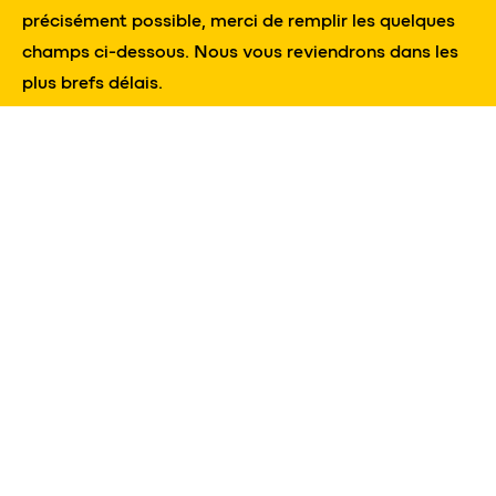
précisément possible, merci de remplir les quelques
champs ci-dessous. Nous vous reviendrons dans les
plus brefs délais.
votre profil*
votre profil*
votre besoin*
votre besoin*
nom *
prénom *
e-mail *