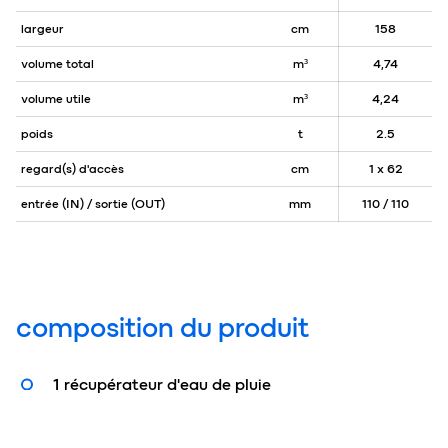
largeur
cm
158
volume total
m³
4,74
volume utile
m³
4,24
poids
t
2.5
regard(s) d'accès
cm
1 x 62
entrée (IN) / sortie (OUT)
mm
110 / 110
composition du produit
1 récupérateur d'eau de pluie