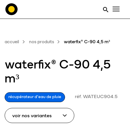
Men
accueil
nos produits
waterfix® C-90 4,5 m³
waterfix® C-90 4,5
m³
réf. WATEUC904.5
récupérateur d’eau de pluie