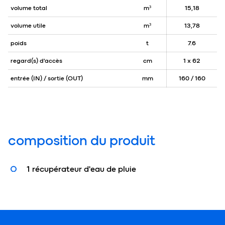
volume total
m³
15,18
volume utile
m³
13,78
poids
t
7.6
regard(s) d'accès
cm
1 x 62
entrée (IN) / sortie (OUT)
mm
160 / 160
composition du produit
1 récupérateur d'eau de pluie