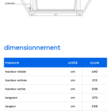
dimensionnement
mesure
unité
cuve
hauteur totale
cm
240
hauteur entrée
cm
213
hauteur sortie
cm
209
longueur
cm
370
largeur
cm
238