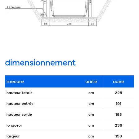
dimensionnement
mesure
unité
cuve
hauteur totale
cm
225
hauteur entrée
cm
191
hauteur sortie
cm
183
longueur
cm
238
largeur
cm
158