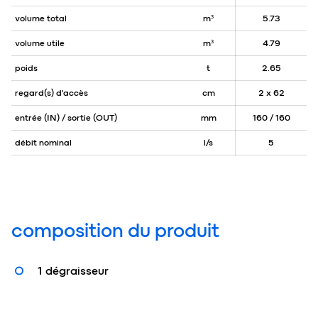
volume total
m³
5.73
volume utile
m³
4.79
poids
t
2.65
regard(s) d'accès
cm
2 x 62
entrée (IN) / sortie (OUT)
mm
160 / 160
débit nominal
l/s
5
composition du produit
1 dégraisseur