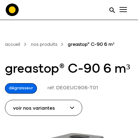
Men
accueil
nos produits
greastop® C-90 6 m³
greastop® C-90 6 m³
réf. DEGEUC906-T01
dégraisseur