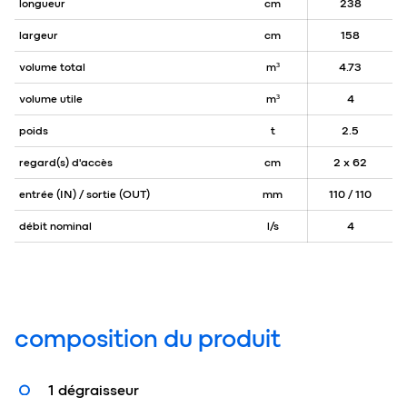
longueur
cm
238
largeur
cm
158
volume total
m³
4.73
volume utile
m³
4
poids
t
2.5
regard(s) d'accès
cm
2 x 62
entrée (IN) / sortie (OUT)
mm
110 / 110
débit nominal
l/s
4
composition du produit
1 dégraisseur