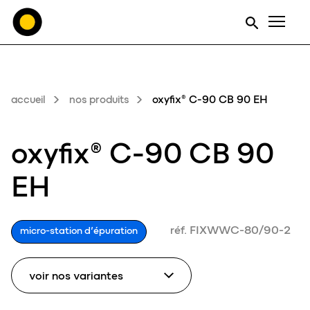
Men
accueil
nos produits
oxyfix® C-90 CB 90 EH
oxyfix® C-90 CB 90
EH
réf. FIXWWC-80/90-2
micro-station d’épuration