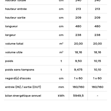
hauteur totale
cm
240
240
hauteur entrée
cm
213
213
hauteur sortie
cm
209
209
longueur
cm
480
480
largeur
cm
238
238
volume total
m³
20,00
20,00
volume utile
m³
18,16
18,16
poids
t
9,50
10,15
poids sans tampons
t
9,475
10,10
regard(s) d'accès
cm
1 x 60
1 x 60
entrée (IN) / sortie (OUT)
mm
160/160
160/160
bilan énergétique annuel
kWh
5949,5
-