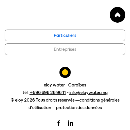
notre vision
FAQ
blog
eloy group
Particuliers
travailler chez eloy
Entreprises
Contact
demander un devis
eloy water - Caraïbes
tél.
+596 696 26 96 11
-
info@eloywater.mq
© eloy 2026 Tous droits réservés
conditions générales
d’utilisation
protection des données