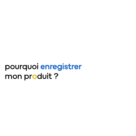
pourquoi
enregistrer
mon pr
o
duit ?