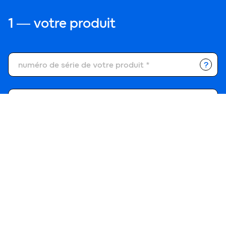
1 ― votre produit
?
numéro de série de votre produit *
date de mise en service *
date d’installation
* champs obligatoires
étape suivante