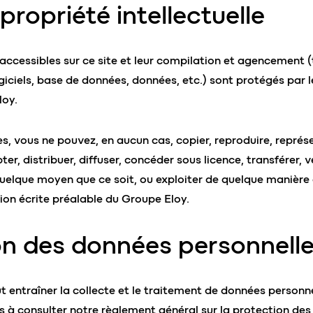
 propriété intellectuelle
ccessibles sur ce site et leur compilation et agencement (
giciels, base de données, données, etc.) sont protégés par l
loy.
es, vous ne pouvez, en aucun cas, copier, reproduire, représe
ter, distribuer, diffuser, concéder sous licence, transférer, 
quelque moyen que ce soit, ou exploiter de quelque manière q
tion écrite préalable du Groupe Eloy.
on des données personnell
eut entraîner la collecte et le traitement de données personn
ns à consulter notre
règlement général sur la protection de