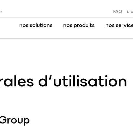
FAQ
bl
es
nos solutions
nos produits
nos servic
ales d’utilisation
y Group