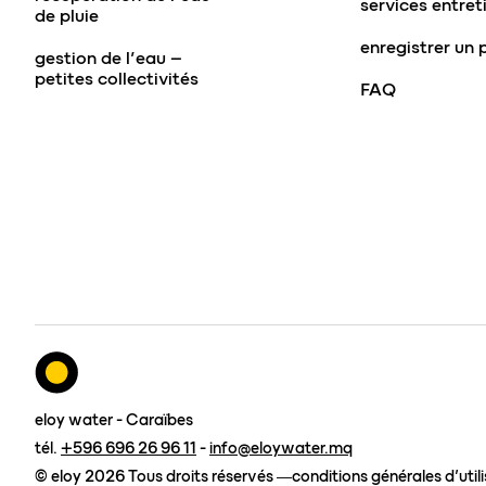
services entret
de pluie
enregistrer un 
gestion de l’eau –
petites collectivités
FAQ
eloy water - Caraïbes
tél.
+596 696 26 96 11
-
info@eloywater.mq
© eloy 2026 Tous droits réservés
conditions générales d’util