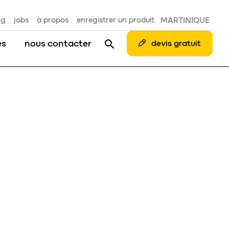
og
jobs
à propos
enregistrer un produit
MARTINIQUE
es
nous contacter
devis gratuit