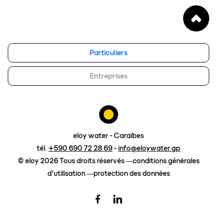
notre vision
FAQ
blog
eloy group
Particuliers
travailler chez eloy
Entreprises
Contact
demander un devis
eloy water - Caraïbes
tél.
+590 690 72 28 69
-
info@eloywater.gp
© eloy 2026 Tous droits réservés
conditions générales
d’utilisation
protection des données