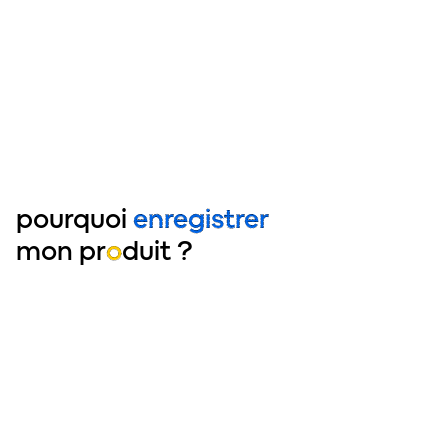
pourquoi
enregistrer
mon pr
o
duit ?