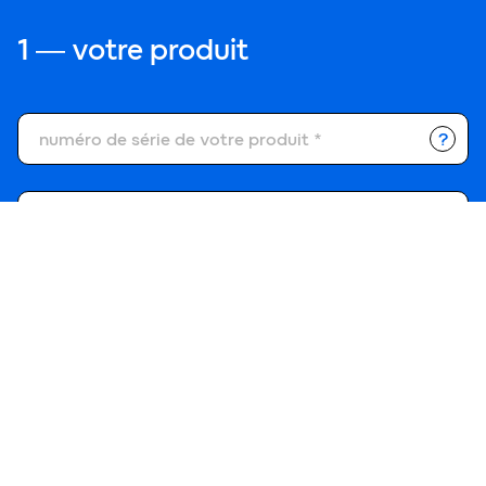
1 ― votre produit
?
numéro de série de votre produit *
date de mise en service *
date d’installation
* champs obligatoires
étape suivante