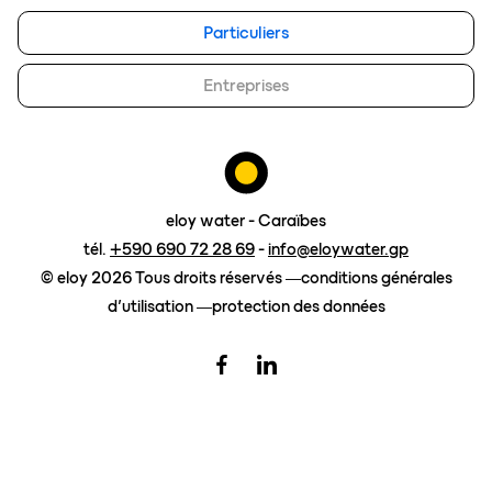
Particuliers
eloy group
travailler chez eloy
Entreprises
Contact
demander un devis
eloy water - Caraïbes
tél.
+590 690 72 28 69
-
info@eloywater.gp
© eloy 2026 Tous droits réservés
conditions générales
d’utilisation
protection des données