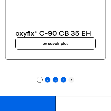
oxyfix® C-90 CB 35 EH
en savoir plus
ions
1
2
…
4