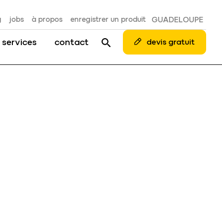
g
jobs
à propos
enregistrer un produit
GUADELOUPE
 services
contact
devis gratuit