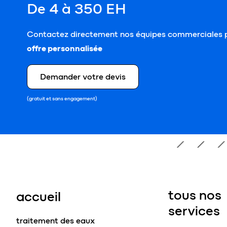
De 4 à 350 EH
Contactez directement nos équipes commerciales p
offre personnalisée
Demander votre devis
(gratuit et sans engagement)
tous nos
accueil
services
traitement des eaux