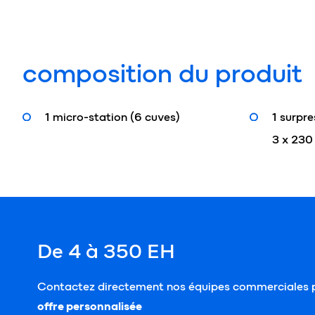
composition du produit
1 micro-station (6 cuves)
1 surpre
3 x 230
De 4 à 350 EH
Contactez directement nos équipes commerciales p
offre personnalisée