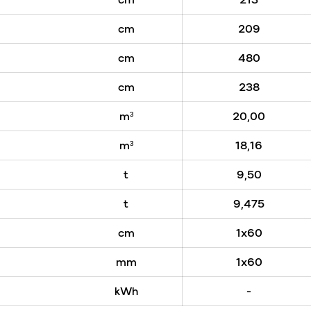
cm
209
cm
480
cm
238
m³
20,00
m³
18,16
t
9,50
t
9,475
cm
1x60
mm
1x60
kWh
-