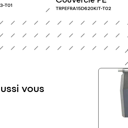
-T01
TRPEFRA15D620KIT-T02
aussi vous