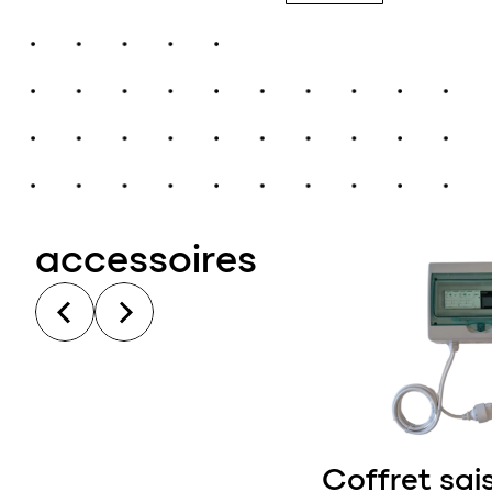
accessoires
Coffret sai
ausse béton 60 x