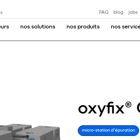
FAQ
blog
jobs
es
eurs
nos solutions
nos produits
nos servic
oxyfix®
micro-station d’épuration