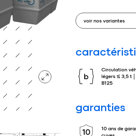
caractérist
Circulation véh
agrandir l'image
b
légers ≤ 3,5 t |
B125
garanties
10 ans de garan
10
cuves