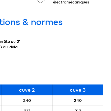
électromécaniques
tions & normes
s
arrêté du 21
NC au-delà
cuve 2
cuve 3
240
240
213
213