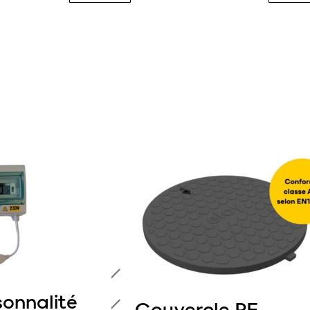
sonnalité
Couvercle PE