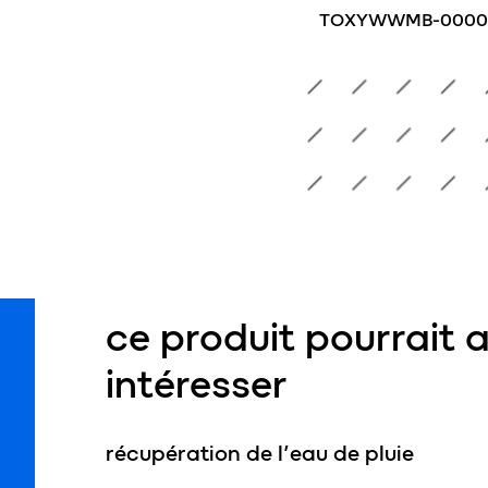
TOXYWWMB-00003
x 30 cm
T606030
ce produit pourrait 
intéresser
récupération de l’eau de pluie