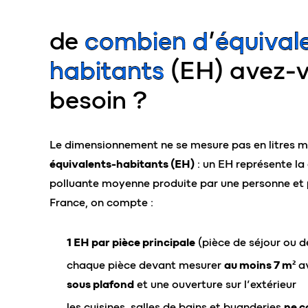
de
combien d’équival
habitants
(EH) avez-
besoin ?
Le dimensionnement ne se mesure pas en litres m
équivalents-habitants (EH)
: un EH représente la
polluante moyenne produite par une personne et p
France, on compte :
1 EH par pièce principale
(pièce de séjour ou 
chaque pièce devant mesurer
au moins 7 m²
a
sous plafond
et une ouverture sur l’extérieur
les cuisines, salles de bains et buanderies
ne c