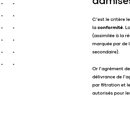
admise
C’est le critère l
la
conformité
. L
(assimilée à la ré
marquée par de l
secondaire).
Or l’agrément des
délivrance de l’a
par filtration et
autorisés pour le