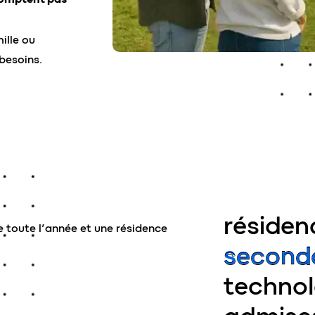
ille ou
besoins.
réside
second
technol