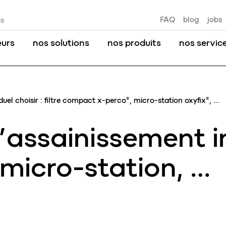
FAQ
blog
jobs
es
eurs
nos solutions
nos produits
nos servic
duel choisir : filtre compact x-perco®, micro-station oxyfix®, …
’assainissement in
, micro-station, …