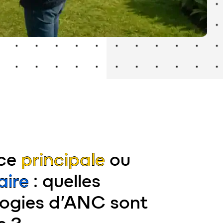
nce
principale
ou
aire
: quelles
ogies d’ANC sont