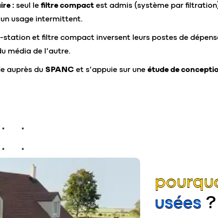
re :
seul le
filtre compact
est admis (système par filtration
un usage intermittent.
-station et filtre compact inversent leurs postes de dépense.
u média de l’autre.
ide auprès du
SPANC
et s’appuie sur une
étude de concepti
pourqu
usées
?