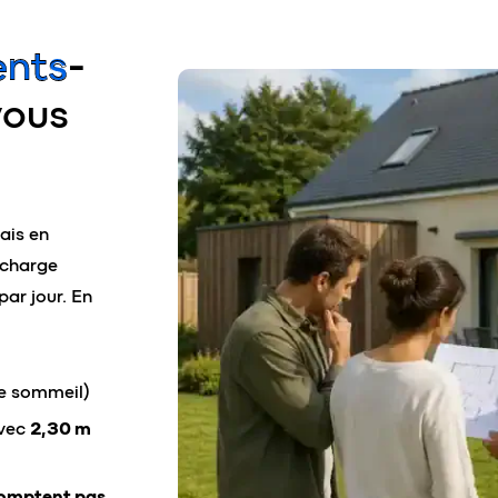
ents-
vous
ais en
 charge
ar jour. En
de sommeil)
vec
2,30 m
omptent pas