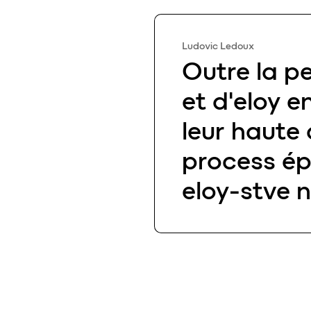
Ludovic Ledoux
Ludovic Ledoux
Outre la pe
et d'eloy e
leur haute 
process épu
eloy-stve n