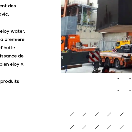
ent des
ovic.
 eloy water.
ma première
’hui le
issance de
bien eloy ».
 produits