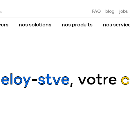
FAQ
blog
jobs
es
eurs
nos solutions
nos produits
nos servic
’
eloy-stve
, votre
c