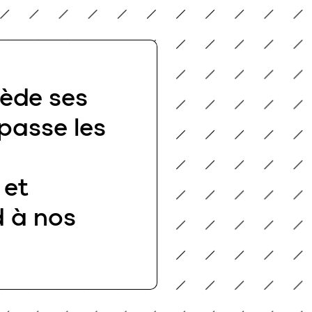
sède ses
passe les
 et
d à nos