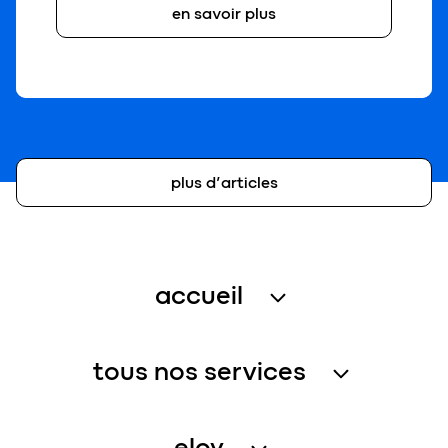
en savoir plus
plus d’articles
accueil
traitement des eaux usées
tous nos services
récupération de l’eau de pluie
service assistance
gestion de l’eau – petites collectivités
eloy