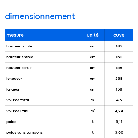
dimensionnement
mesure
unité
cuve
hauteur totale
cm
185
hauteur entrée
cm
160
hauteur sortie
cm
158
longueur
cm
238
largeur
cm
158
volume total
m³
4,5
volume utile
m³
4,24
poids
t
3,11
poids sans tampons
t
3,06