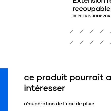
l technique
Extension 
on 10m³
recoupable
T01
REPEFR1200D620K
ce produit pourrait 
intéresser
récupération de l’eau de pluie