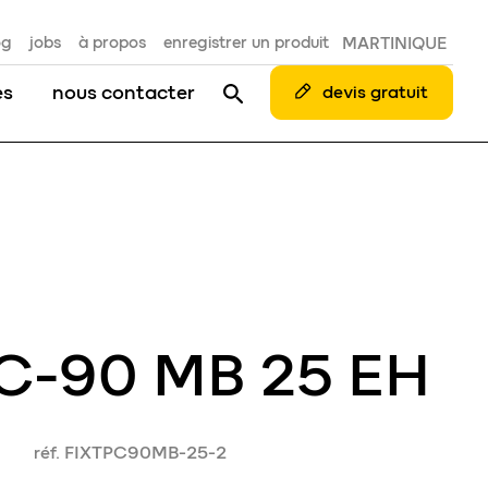
og
jobs
à propos
enregistrer un produit
MARTINIQUE
es
nous contacter
devis gratuit
 C-90 MB 25 EH
réf. FIXTPC90MB-25-2