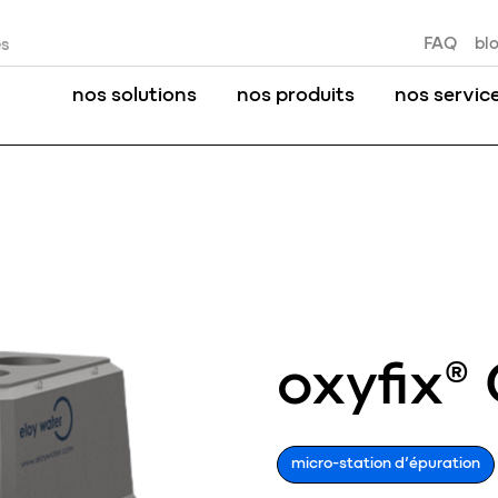
FAQ
bl
es
nos solutions
nos produits
nos servic
oxyfix®
micro-station d’épuration