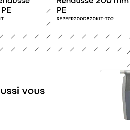
rehausse
Rehausse 200 mm
 PE
PE
IT
REPEFR200D620KIT-T02
aussi vous