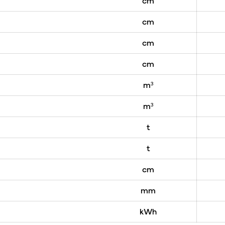
cm
cm
cm
cm
m³
m³
t
t
cm
mm
kWh