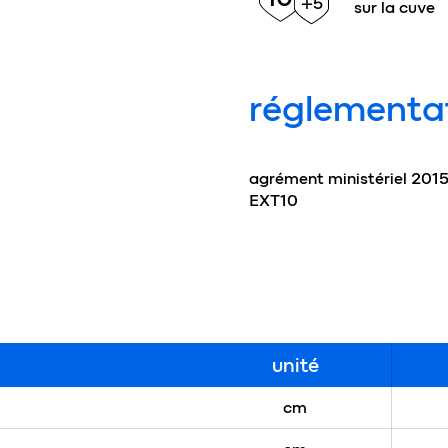
+5
sur la cuve
réglementa
agrément ministériel 201
EXT10
unité
cm