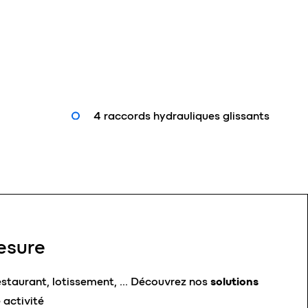
4 raccords hydrauliques glissants
esure
estaurant, lotissement, …
Découvrez nos
solutions
 activité