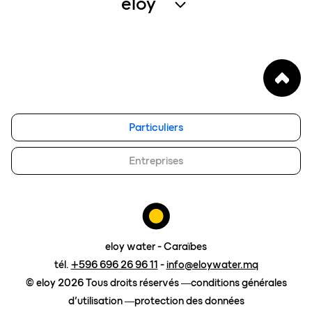
eloy
services entretien
qui sommes-nous
enregistrer un produit
notre vision
FAQ
blog
eloy group
Particuliers
travailler chez eloy
Entreprises
Contact
demander un devis
eloy water - Caraïbes
tél.
+596 696 26 96 11
-
info@eloywater.mq
© eloy 2026 Tous droits réservés
conditions générales
d’utilisation
protection des données