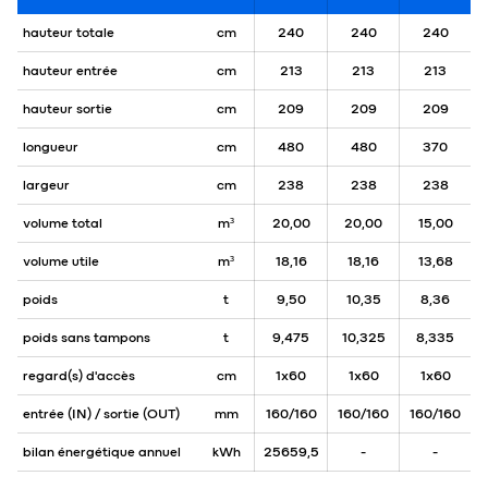
hauteur totale
cm
240
240
240
hauteur entrée
cm
213
213
213
hauteur sortie
cm
209
209
209
longueur
cm
480
480
370
largeur
cm
238
238
238
volume total
m³
20,00
20,00
15,00
volume utile
m³
18,16
18,16
13,68
poids
t
9,50
10,35
8,36
poids sans tampons
t
9,475
10,325
8,335
regard(s) d'accès
cm
1x60
1x60
1x60
entrée (IN) / sortie (OUT)
mm
160/160
160/160
160/160
bilan énergétique annuel
kWh
25659,5
-
-