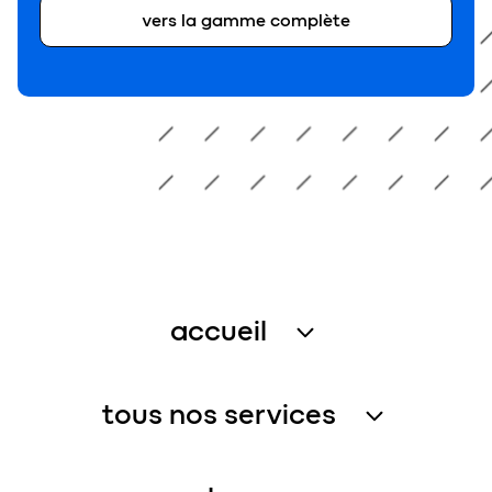
vers la gamme complète
accueil
traitement des eaux usées
tous nos services
récupération de l’eau de pluie
services assistance
gestion de l’eau – petites collectivités