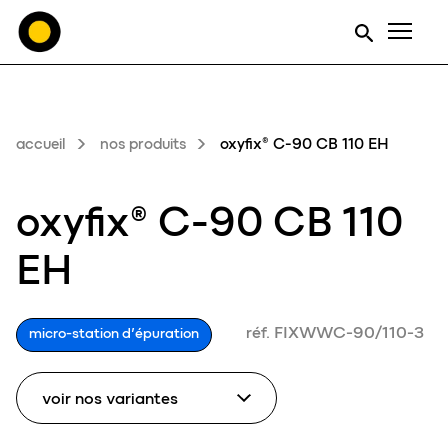
Men
accueil
nos produits
oxyfix® C-90 CB 110 EH
oxyfix® C-90 CB 110
EH
réf. FIXWWC-90/110-3
micro-station d’épuration