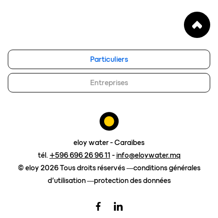
notre vision
FAQ
blog
eloy group
Particuliers
travailler chez eloy
Entreprises
Contact
demander un devis
eloy water - Caraïbes
tél.
+596 696 26 96 11
-
info@eloywater.mq
© eloy 2026 Tous droits réservés
conditions générales
d’utilisation
protection des données