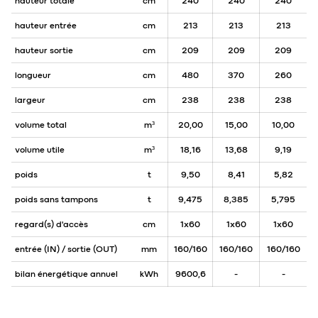
hauteur totale
cm
240
240
240
hauteur entrée
cm
213
213
213
hauteur sortie
cm
209
209
209
longueur
cm
480
370
260
largeur
cm
238
238
238
volume total
m³
20,00
15,00
10,00
volume utile
m³
18,16
13,68
9,19
poids
t
9,50
8,41
5,82
poids sans tampons
t
9,475
8,385
5,795
regard(s) d'accès
cm
1x60
1x60
1x60
entrée (IN) / sortie (OUT)
mm
160/160
160/160
160/160
bilan énergétique annuel
kWh
9600,6
-
-