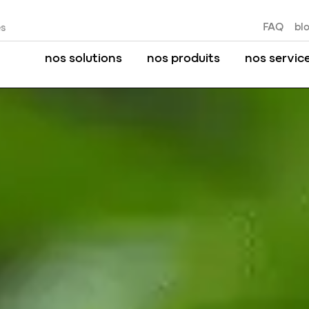
FAQ
bl
es
nos solutions
nos produits
nos servic