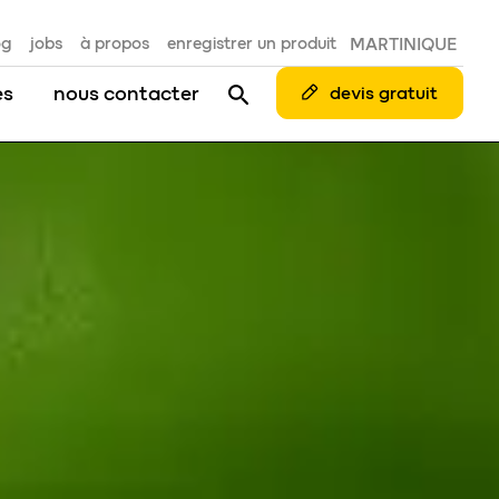
og
jobs
à propos
enregistrer un produit
MARTINIQUE
es
nous contacter
devis gratuit