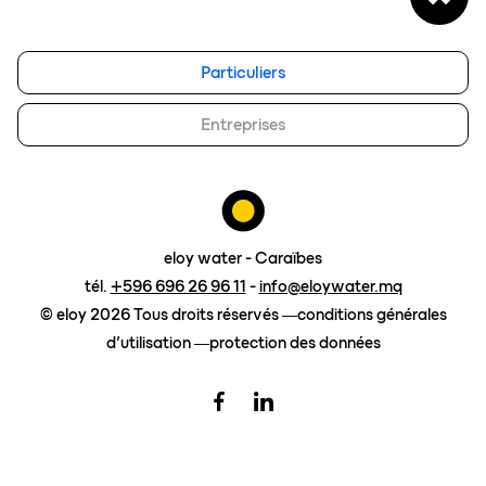
blog
eloy group
Particuliers
travailler chez eloy
Entreprises
Contact
demander un devis
eloy water - Caraïbes
tél.
+596 696 26 96 11
-
info@eloywater.mq
© eloy 2026 Tous droits réservés
conditions générales
d’utilisation
protection des données