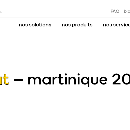
FAQ
bl
es
nos solutions
nos produits
nos servic
at
– martinique 20