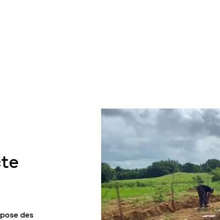
cte
opose des