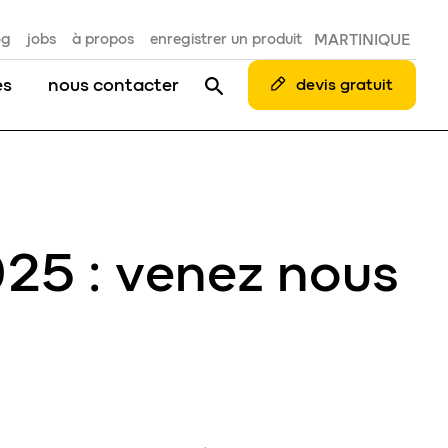
og
jobs
à propos
enregistrer un produit
MARTINIQUE
es
nous contacter
devis gratuit
25 : venez nous